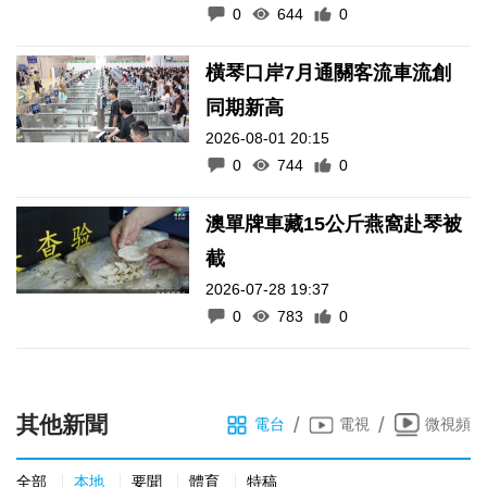
0
644
0
橫琴口岸7月通關客流車流創
同期新高
2026-08-01 20:15
0
744
0
澳單牌車藏15公斤燕窩赴琴被
截
2026-07-28 19:37
0
783
0
其他新聞
/
/
電台
電視
微視頻
全部
本地
要聞
體育
特稿