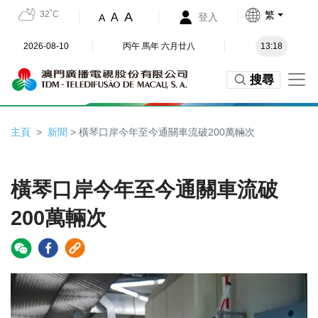
32˚C
繁
A
A
登入
A
2026-08-10
丙午 馬年 六月廿八
13:18
搜尋
主頁
新聞
> 橫琴口岸今年至今通關車流破200萬輛次
橫琴口岸今年至今通關車流破
200萬輛次