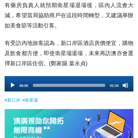
有藥房負責人就預期衛星場退場後，區內人流會大
減，希望當局協助商戶在這段時間轉型，又建議舉辦
如美食節等活動引客。
有受訪內地旅客認為，新口岸區酒店房價便宜，購物
及飲食都方便，即使衛星場退場，未來再訪澳亦會選
擇新口岸區住宿。(鄭家賜 葉永貞)
Audio
00:00
01:34
Player
#新口岸
#衛星場