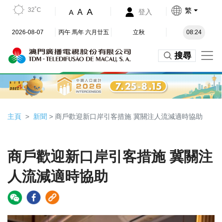
32˚C
繁
A
A
登入
A
2026-08-07
丙午 馬年 六月廿五
立秋
08:24
搜尋
主頁
新聞
> 商戶歡迎新口岸引客措施 冀關注人流減適時協助
商戶歡迎新口岸引客措施 冀關注
人流減適時協助