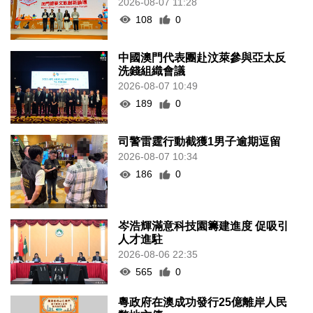
2026-08-07 11:28
108
0
中國澳門代表團赴汶萊參與亞太反
洗錢組織會議
2026-08-07 10:49
189
0
司警雷霆行動截獲1男子逾期逗留
2026-08-07 10:34
186
0
岑浩輝滿意科技園籌建進度 促吸引
人才進駐
2026-08-06 22:35
565
0
粵政府在澳成功發行25億離岸人民