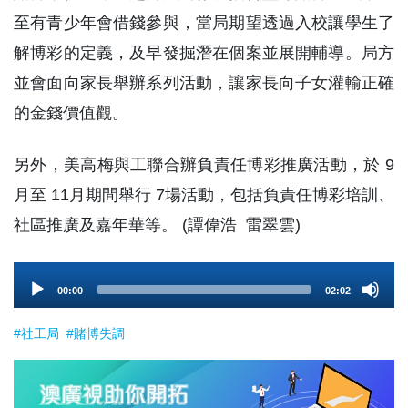
至有青少年會借錢參與，當局期望透過入校讓學生了
解博彩的定義，及早發掘潛在個案並展開輔導。局方
並會面向家長舉辦系列活動，讓家長向子女灌輸正確
的金錢價值觀。
另外，美高梅與工聯合辦負責任博彩推廣活動，於 9
月至 11月期間舉行 7場活動，包括負責任博彩培訓、
社區推廣及嘉年華等。 (譚偉浩 雷翠雲)
Audio
00:00
02:02
Player
#社工局
#賭博失調