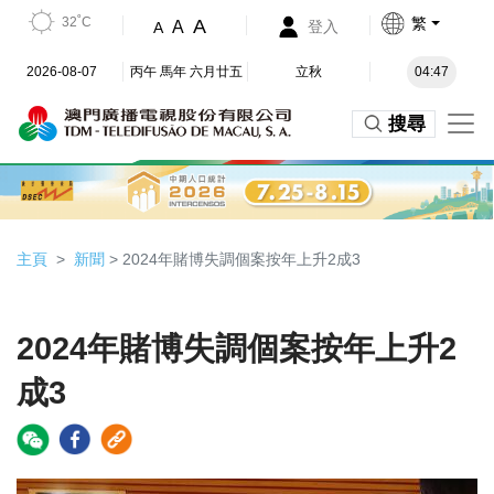
32˚C
繁
A
A
登入
A
2026-08-07
丙午 馬年 六月廿五
立秋
04:47
搜尋
主頁
新聞
> 2024年賭博失調個案按年上升2成3
2024年賭博失調個案按年上升2
成3