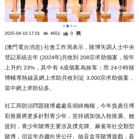
2025-04-10 17:01
4651
0
(澳門電台消息) 社會工作局表示，賭博失調人士中央
登記系統去年 (2024年)共收到 208宗求助個案，按年
上升約 23%，其中有 4成個案為旅客；而 24小時賭
博輔導熱線及網上求助共收到近 3,000宗求助個案，
當中網上求助佔多。
社工局防治問題賭博處處長胡綺梅稱，今年負責任博
彩推廣將更多針對青少年，並持續加強入校推廣。她
提到，青少年賭博主要涉及撲克牌、麻雀等社交類型
賭博，但近年亦趨向夾公仔、抽盲盒等賭博遊戲，甚