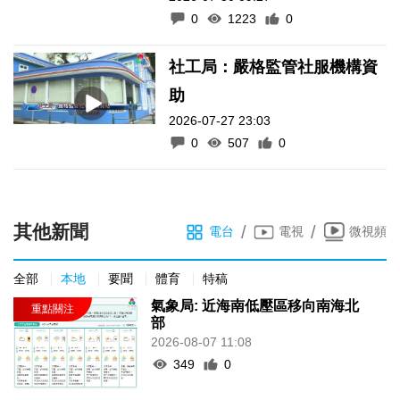
0
1223
0
社工局：嚴格監管社服機構資
助
2026-07-27 23:03
0
507
0
其他新聞
/
/
電台
電視
微視頻
全部
本地
要聞
體育
特稿
氣象局: 近海南低壓區移向南海北
部
2026-08-07 11:08
349
0