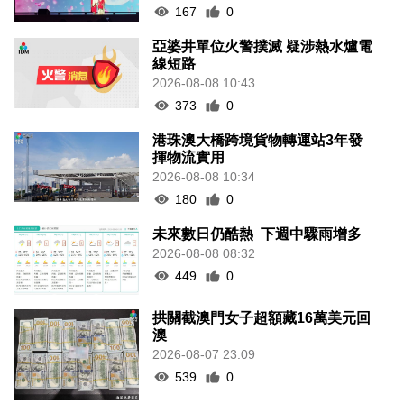
167
0
亞婆井單位火警撲滅 疑涉熱水爐電
線短路
2026-08-08 10:43
373
0
港珠澳大橋跨境貨物轉運站3年發
揮物流實用
2026-08-08 10:34
180
0
未來數日仍酷熱 下週中驟雨增多
2026-08-08 08:32
449
0
拱關截澳門女子超額藏16萬美元回
澳
2026-08-07 23:09
539
0