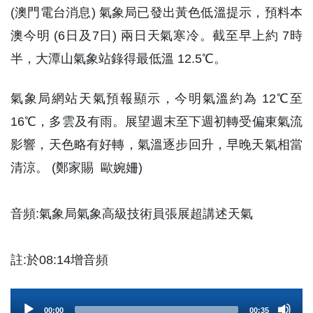
(澳門電台消息) 氣象局已發出黃色低溫提示，預料本
澳今明 (6日及7日) 兩日天氣寒冷。截至早上約 7時
半，大潭山氣象站錄得最低溫 12.5℃。
氣象局網站天氣預報顯示，今明氣溫約為 12℃至
16℃，多雲及有雨。展望週末至下週初轉受偏東氣流
影響，天色略有好轉，氣溫逐步回升，早晚天氣相當
清涼。 (鄭家賜 歐婉姍)
音頻:氣象局氣象高級技術員張展超講述天氣
註:於08:14增音頻
Audio
00:00
00:35