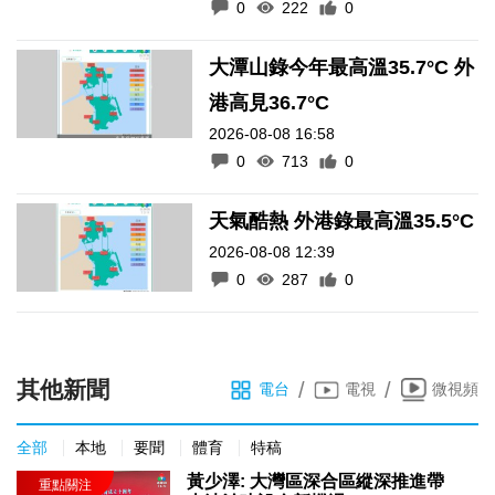
0
222
0
大潭山錄今年最高溫35.7°C 外
港高見36.7°C
2026-08-08 16:58
0
713
0
天氣酷熱 外港錄最高溫35.5°C
2026-08-08 12:39
0
287
0
其他新聞
/
/
電台
電視
微視頻
全部
本地
要聞
體育
特稿
黃少澤: 大灣區深合區縱深推進帶