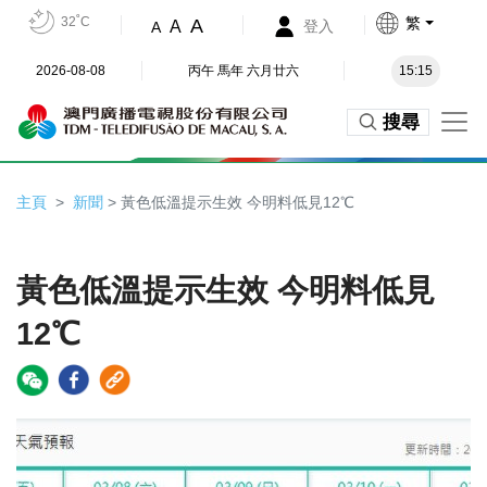
32˚C
繁
A
A
登入
A
2026-08-08
丙午 馬年 六月廿六
15:15
搜尋
主頁
新聞
> 黃色低溫提示生效 今明料低見12℃
黃色低溫提示生效 今明料低見
12℃