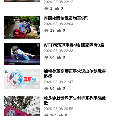
2026-08-08 23:12
1
0
泰國校園槍擊案增至9死
2026-08-08 23:04
19
0
WTT橫濱冠軍賽4強 國家隊奪3席
2026-08-08 22:38
64
0
據報美軍高層正尋求退出伊朗戰事
路徑
2026-08-08 21:47
84
0
韓足協就世界盃失利等系列爭議致
歉
2026-08-08 20:55
104
0