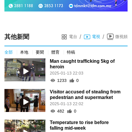
其他新聞
/
/
電台
電視
微視頻
全部
本地
要聞
體育
特稿
Man caught trafficking 5kg of
heroin
2025-01-13 22:03
1233
0
Visitor accused of stealing from
pedestrian and supermarket
2025-01-13 22:02
482
0
Temperature to rise before
falling mid-week