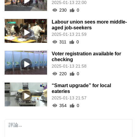
2025-01-13 22:00
230
0
Labour union sees more middle-
aged job-seekers
2025-01-13 21:59
311
0
Voter registration available for
checking
2025-01-13 21:58
220
0
“Smart upgrade” for local
eateries
2025-01-13 21:57
354
0