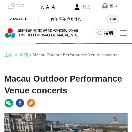
34˚C
繁
A
A
登入
A
2026-08-10
丙午 馬年 六月廿八
10:40
搜尋
主頁
新聞
> Macau Outdoor Performance Venue concerts
Macau Outdoor Performance
Venue concerts
Video
Player