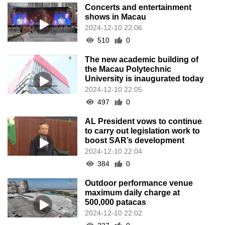
Concerts and entertainment
shows in Macau
2024-12-10 22:06
510
0
The new academic building of
the Macau Polytechnic
University is inaugurated today
2024-12-10 22:05
497
0
AL President vows to continue
to carry out legislation work to
boost SAR’s development
2024-12-10 22:04
384
0
Outdoor performance venue
maximum daily charge at
500,000 patacas
2024-12-10 22:02