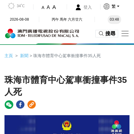
34˚C
繁
A
A
登入
A
2026-08-08
丙午 馬年 六月廿六
03:48
搜尋
主頁
新聞
> 珠海市體育中心駕車衝撞事件35人死
珠海市體育中心駕車衝撞事件35
人死
Video
Player