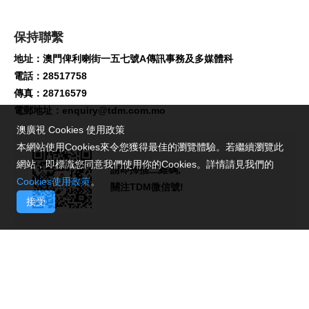
保持聯繫
地址：澳門俾利喇街一五七號A傳訊事務及多媒體科
電話：28517758
傳真：28716579
電郵地址：
enquiry@tdm.com.mo
澳廣視 Cookies 使用政策
本網站使用Cookies來令您獲得最佳的瀏覽體驗。若繼續瀏覽此
網站，即標識您同意我們使用你的Cookies。詳情請見我們的
請即掃描二維碼,
Cookies使用政策
。
關注TDM微信號!
接受