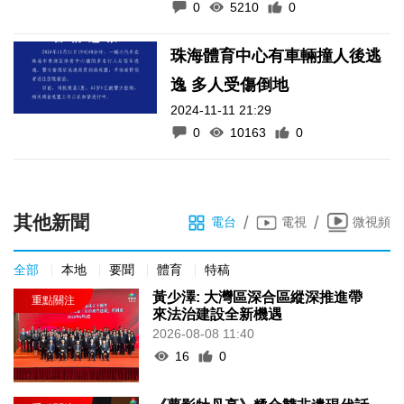
0
5210
0
珠海體育中心有車輛撞人後逃
逸 多人受傷倒地
2024-11-11 21:29
0
10163
0
其他新聞
/
/
電台
電視
微視頻
全部
本地
要聞
體育
特稿
黃少澤: 大灣區深合區縱深推進帶
來法治建設全新機遇
2026-08-08 11:40
16
0