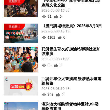
《夢影牡丹亭》糅合雙非遺現代話
劇展文化交融
2026-08-08 10:55
61
0
《澳門講場特派員》2026年8月3日
2026-08-03 15:19
1101
0
托所倡生育友好加油站聯動社區加
強推廣
2026-08-08 11:22
35
0
亞婆井單位火警撲滅 疑涉熱水爐電
線短路
2026-08-08 10:43
101
0
港珠澳大橋跨境貨物轉運站3年發
揮物流實用