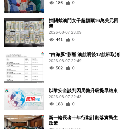
186
0
拱關截澳門女子超額藏16萬美元回
澳
2026-08-07 23:09
441
0
“白海豚”影響 澳航明後12航班取消
2026-08-07 22:49
502
0
以黎安全談判因局勢升級提早結束
2026-08-07 22:43
188
0
新一輪長者十年行動計劃落實民生
政策