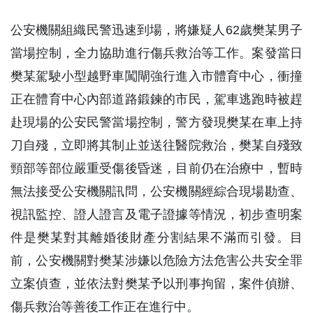
公安機關組織民警迅速到場，將嫌疑人62歲樊某男子
當場控制，全力協助進行傷兵救治等工作。案發當日
樊某駕駛小型越野車闖閘強行進入市體育中心，衝撞
正在體育中心內部道路鍛鍊的市民，駕車逃跑時被趕
赴現場的公安民警當場控制，警方發現樊某在車上持
刀自殘，立即將其制止並送往醫院救治，樊某自殘致
頸部等部位嚴重受傷後昏迷，目前仍在治療中，暫時
無法接受公安機關訊問，公安機關經綜合現場勘查、
視訊監控、證人證言及電子證據等情況，初步查明案
件是樊某對其離婚後財產分割結果不滿而引發。目
前，公安機關對樊某涉嫌以危險方法危害公共安全罪
立案偵查，並依法對樊某予以刑事拘留，案件偵辦、
傷兵救治等善後工作正在進行中。