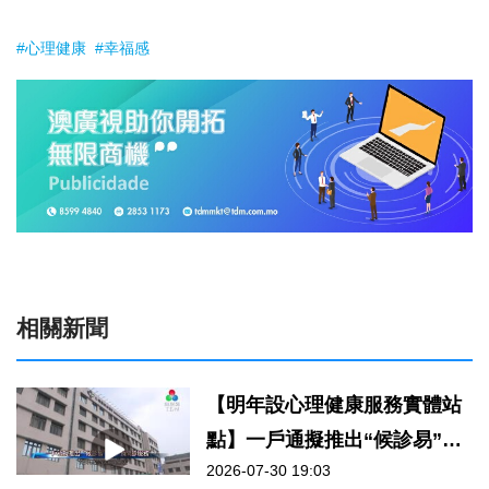
#心理健康
#幸福感
相關新聞
【明年設心理健康服務實體站
點】一戶通擬推出“候診易”及
2026-07-30 19:03
“預問診服務”