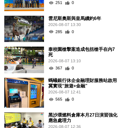
251
0
雲尼斯奧斯與皇馬續約6年
2026-08-07 13:30
285
0
泰校園槍擊案造成包括槍手在內7
死
2026-08-07 13:10
367
0
螞蟻銀行休企金融理財服務站啟用
冀實現“旅遊+金融”
2026-08-07 12:41
565
0
黑沙環燃料倉庫本月27日演習強化
應急處理力
2026-08-07 12:36