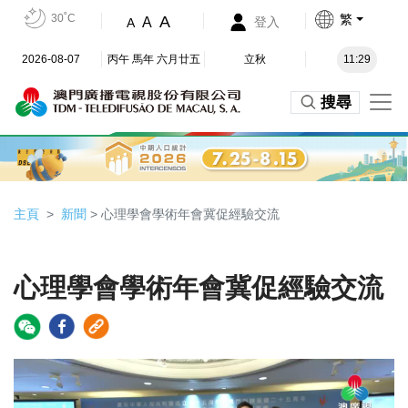
30˚C
繁
A
A
登入
A
2026-08-07
丙午 馬年 六月廿五
立秋
11:29
搜尋
主頁
新聞
> 心理學會學術年會冀促經驗交流
心理學會學術年會冀促經驗交流
Video
Player