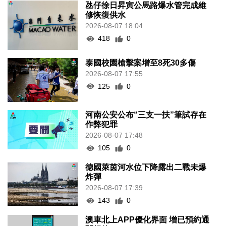
氹仔徐日昇寅公馬路爆水管完成維
修恢復供水
2026-08-07 18:04
418
0
泰國校園槍擊案增至8死30多傷
2026-08-07 17:55
125
0
河南公安公布“三支一扶”筆試存在
作弊犯罪
2026-08-07 17:48
105
0
德國萊茵河水位下降露出二戰未爆
炸彈
2026-08-07 17:39
143
0
澳車北上APP優化界面 增已預約通