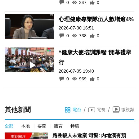
0
347
0
心理健康專業隊伍人數增逾4%
2026-07-30 16:51
0
738
0
“健康大使培訓課程”開幕禮舉
行
2026-07-05 19:40
0
969
0
其他新聞
/
/
電台
電視
微視頻
全部
本地
要聞
體育
特稿
路氹殺人未遂案 司警: 內地漢有預