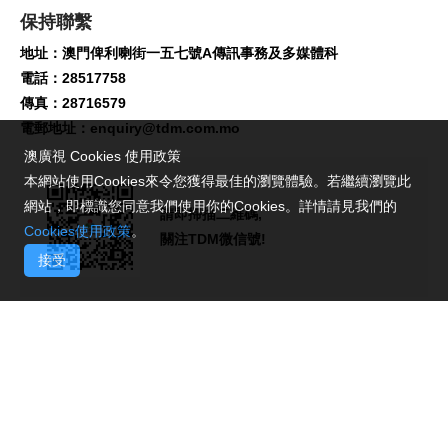
保持聯繫
地址：澳門俾利喇街一五七號A傳訊事務及多媒體科
電話：28517758
傳真：28716579
電郵地址：
enquiry@tdm.com.mo
澳廣視 Cookies 使用政策
本網站使用Cookies來令您獲得最佳的瀏覽體驗。若繼續瀏覽此
網站，即標識您同意我們使用你的Cookies。詳情請見我們的
請即掃描二維碼,
Cookies使用政策
。
關注TDM微信號!
接受