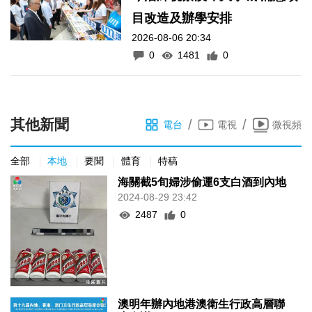
目改造及辦學安排
2026-08-06 20:34
0
1481
0
其他新聞
/
/
電台
電視
微視頻
全部
本地
要聞
體育
特稿
海關截5旬婦涉偷運6支白酒到內地
2024-08-29 23:42
2487
0
澳明年辦內地港澳衛生行政高層聯