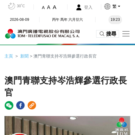
30˚C
繁
A
A
登入
A
2026-08-09
丙午 馬年 六月廿六
19:23
搜尋
主頁
新聞
> 澳門青聯支持岑浩輝參選行政長官
澳門青聯支持岑浩輝參選行政長
官