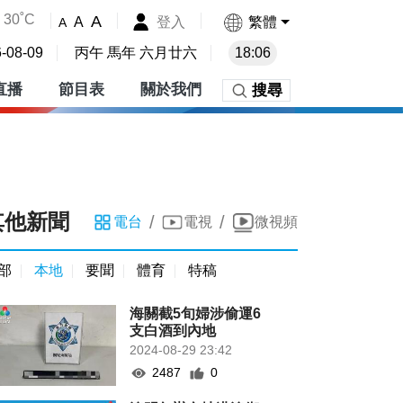
30˚C
A
登入
繁體
A
A
-08-09
丙午 馬年 六月廿六
18:06
直播
節目表
關於我們
搜尋
其他新聞
/
/
電台
電視
微視頻
部
本地
要聞
體育
特稿
海關截5旬婦涉偷運6
支白酒到內地
2024-08-29 23:42
2487
0