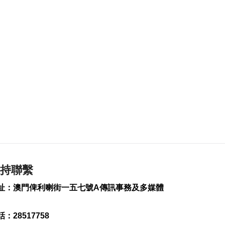
2168
0
聖大2合作協議冀推中
葡學生企業交流
2024-08-29 13:44
2328
1
國家奧運健兒代表團
抵港
2024-08-29 13:41
2280
0
全球合法與可持續木
業高峰論壇9月在澳舉
行
2024-08-29 13:34
持聯繫
1744
0
址：澳門俾利喇街一五七號A傳訊事務及多媒體
深合區品牌視覺標識
正式發布
2024-08-29 13:01
：28517758
3007
0