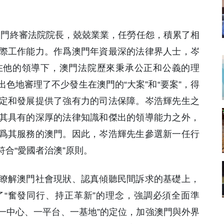
澳門終審法院院長，兢兢業業，任勞任怨，積累了相
際工作能力。作爲澳門年資最深的法律界人士，岑
在他的領導下，澳門法院歷來秉承公正和公義的理
色地審理了不少發生在澳門的“大案”和“要案”，得
定和發展提供了強有力的司法保障。岑浩輝先生之
其具有的深厚的法律知識和傑出的領導能力之外，
爲其服務的澳門。因此，岑浩輝先生參選新一任行
合“愛國者治澳”原則。
瞭解澳門社會現狀、認真傾聽民間訴求的基礎上，
“奮發同行、持正革新”的理念，強調必須全面準
“一中心、一平台、一基地”的定位，加強澳門與外界