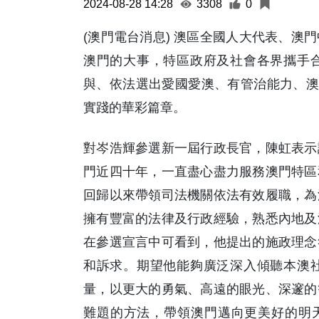
2024-08-28 14:28
3308
0
(澳門電台消息) 澳區全國人大代表、澳
澳門的大事，特區政府及社會各界攜手
與、依法選出愛國愛澳、有管治能力、澳
實踐的華彩篇章。
對岑浩輝參選新一屆行政長官，陳虹表示
門近四十年，一直盡心盡力服務澳門特區
回歸以來帶領司法機關依法有效履職，為
擁有豐富的法律及行政經驗，熟悉內地及
在參選宣言中可看到，他提出的施政理念
和訴求。期望他能夠廣泛深入傾聽本澳
量，以更大的勇氣、高遠的眼光、深邃的
難題的方法，帶領澳門邁向更美好的明天