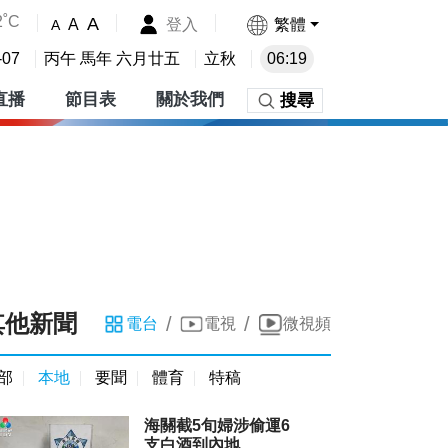
2˚C
A
登入
繁體
A
A
-07
丙午 馬年 六月廿五
立秋
06:19
直播
節目表
關於我們
搜尋
其他新聞
/
/
電台
電視
微視頻
部
本地
要聞
體育
特稿
海關截5旬婦涉偷運6
支白酒到內地