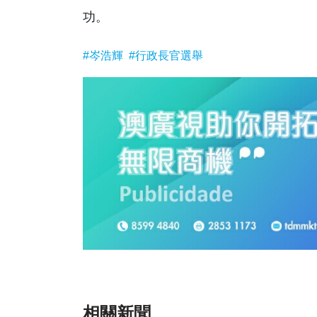
功。
#岑浩輝
#行政長官選舉
相關新聞