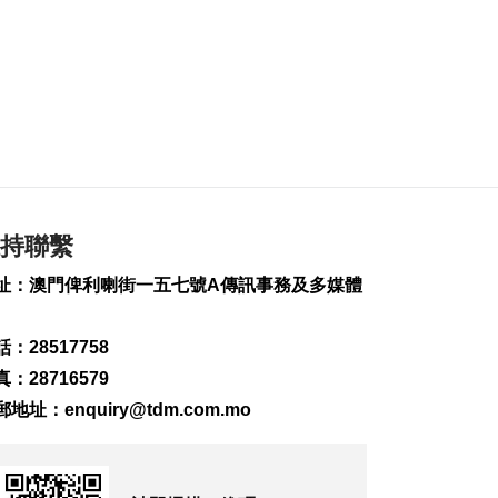
意見冀岑浩輝走進基
層瞭解社情民意
2024-08-29 14:26
2168
0
聖大2合作協議冀推中
葡學生企業交流
2024-08-29 13:44
2328
1
持聯繫
國家奧運健兒代表團
抵港
址：澳門俾利喇街一五七號A傳訊事務及多媒體
2024-08-29 13:41
2279
0
：28517758
全球合法與可持續木
：28716579
業高峰論壇9月在澳舉
行
郵地址：
enquiry@tdm.com.mo
2024-08-29 13:34
1744
0