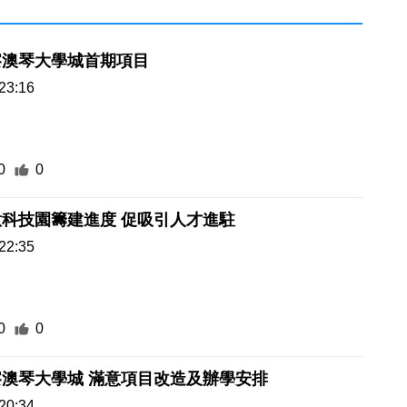
察澳琴大學城首期項目
23:16
0
0
科技園籌建進度 促吸引人才進駐
22:35
0
0
岑浩輝視察澳琴大學城 滿意項目改造及辦學安排
20:34