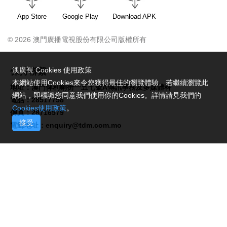
App Store
Google Play
Download APK
© 2026 澳門廣播電視股份有限公司版權所有
澳廣視 Cookies 使用政策
保持聯繫
本網站使用Cookies來令您獲得最佳的瀏覽體驗。若繼續瀏覽此
地址：澳門俾利喇街一五七號A傳訊事務及多媒體科
網站，即標識您同意我們使用你的Cookies。詳情請見我們的
電話：28517758
Cookies使用政策
。
傳真：28716579
接受
電郵地址：
enquiry@tdm.com.mo
請即掃描二維碼,
關注TDM微信號!