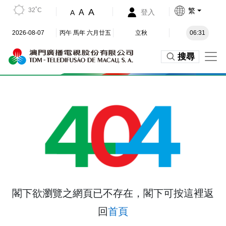
32˚C
繁
A
A
登入
A
2026-08-07
丙午 馬年 六月廿五
立秋
06:31
搜尋
閣下欲瀏覽之網頁已不存在，閣下可按這裡返
回
首頁