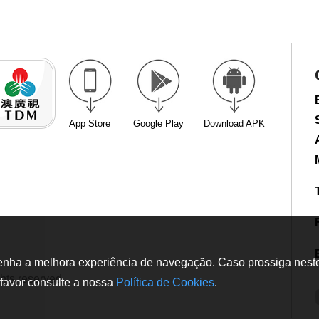
App Store
Google Play
Download APK
tenha a melhora experiência de navegação. Caso prossiga neste w
hts reserved
favor consulte a nossa
Política de Cookies
.