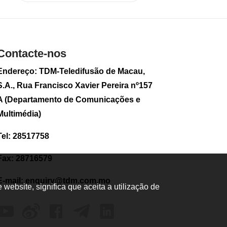
Contacte-nos
Endereço: TDM-Teledifusão de Macau,
S.A., Rua Francisco Xavier Pereira nº157
A (Departamento de Comunicações e
Multimédia)
Tel: 28517758
Fax: 28716579
E-mail:
enquiry@tdm.com.mo
ebsite, significa que aceita a utilização de