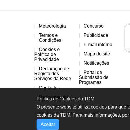
Meteorologia
Concurso
Termos e
Publicidade
Condições
E-mail interno
Cookies e
Mapa do site
Política de
Privacidade
Notificações
Declaração de
Portal de
Registo dos
Submissão de
Serviços da Rede
Programas
Contactos
Recrutamento
Política de Cookies da TDM
O presente website utiliza cookies para que 
©2026 TDM-Teledifusão de Macau, S.A. All rig
cookies da TDM. Para mais informações, por 
Aceitar