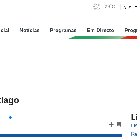
29˚C
A
A
cial
Notícias
Programas
Em Directo
Prog
tiago
L
Li
Re