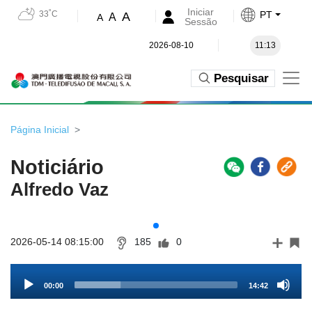
Iniciar
33˚C
PT
A
A
A
Sessão
2026-08-10
11:13
Pesquisar
Página Inicial
Noticiário
Alfredo Vaz
2026-05-14 08:15:00
185
0
Audio
00:00
14:42
Player