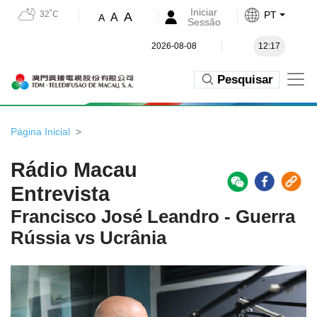
Iniciar
32˚C
PT
A
A
A
Sessão
2026-08-08
12:17
Pesquisar
Página Inicial
Rádio Macau
Entrevista
Francisco José Leandro - Guerra
Rússia vs Ucrânia