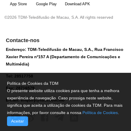
App Store
Google Play
Download APK
©2026 TDM-Teledifusão de Macau, S.A. All rights reserved
Contacte-nos
Endereço: TDM-Teledifusão de Macau, S.A., Rua Francisco
Xavier Pereira nº157 A (Departamento de Comunicações e
Multimédia)
Tel: 28517758
Política de Cookies da TDM
Fax: 28716579
O presente website utiliza cookies para que tenha a melhora
experiência de navegação. Caso prossiga neste website,
E-mail:
enquiry@tdm.com.mo
significa que aceita a utilização de cookies da TDM. Para mais
informações, por favor consulte a nossa
Política de Cookies
.
Aceitar