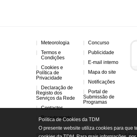
Meteorologia
Concurso
Termos e
Publicidade
Condições
E-mail interno
Cookies e
Mapa do site
Política de
Privacidade
Notificações
Declaração de
Portal de
Registo dos
Submissão de
Serviços da Rede
Programas
Contactos
Recrutamento
Política de Cookies da TDM
O presente website utiliza cookies para que 
©2026 TDM-Teledifusão de Macau, S.A. All rig
cookies da TDM. Para mais informações, por 