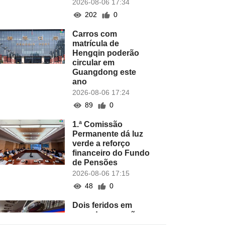
2026-08-06 17:34
202
0
Carros com
matrícula de
Hengqin poderão
circular em
Guangdong este
ano
2026-08-06 17:24
89
0
1.ª Comissão
Permanente dá luz
verde a reforço
financeiro do Fundo
de Pensões
2026-08-06 17:15
48
0
Dois feridos em
caso de agressões
em hotel do COTAI