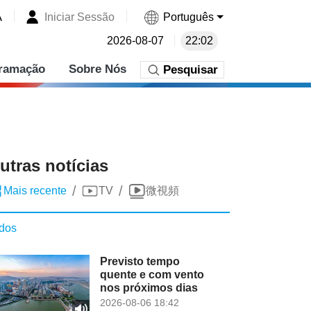
A
Iniciar Sessão
Português
2026-08-07
22:02
ramação
Sobre Nós
Pesquisar
utras notícias
/
/
Mais recente
TV
微視頻
dos
Previsto tempo
quente e com vento
nos próximos dias
2026-08-06 18:42