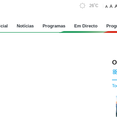
26˚C
A
A
cial
Notícias
Programas
Em Directo
Prog
O
To