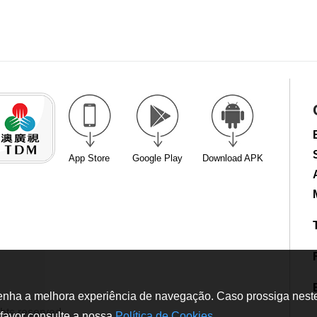
App Store
Google Play
Download APK
tenha a melhora experiência de navegação. Caso prossiga neste w
hts reserved
favor consulte a nossa
Política de Cookies
.