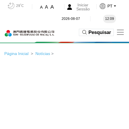
Iniciar
29˚C
PT
A
A
A
Sessão
2026-08-07
12:09
Pesquisar
Página Inicial
Notícias
>