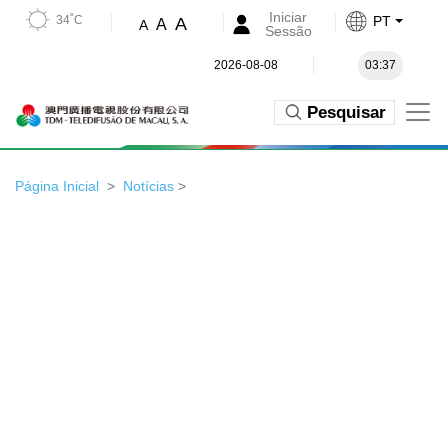
Iniciar
34˚C
PT
A
A
A
Sessão
2026-08-08
03:37
Pesquisar
Página Inicial
Notícias
>