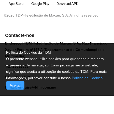
App Store
Google Play
Download APK
©2026 TDM-Teledifusão de Macau, S.A. All rights reserved
Contacte-nos
Endereço: TDM-Teledifusão de Macau, S.A., Rua Francisco
Xavier Pereira nº157 A (Departamento de Comunicações e
Política de Cookies da TDM
Multimédia)
O presente website utiliza cookies para que tenha a melhora
experiência de navegação. Caso prossiga neste website,
Tel: 28517758
significa que aceita a utilização de cookies da TDM. Para mais
Fax: 28716579
informações, por favor consulte a nossa
Política de Cookies
.
Aceitar
E-mail:
enquiry@tdm.com.mo