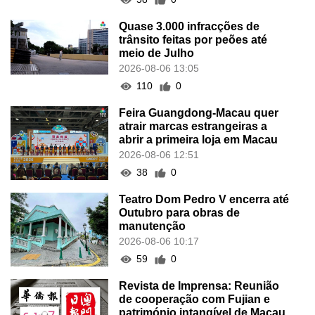
Quase 3.000 infracções de
trânsito feitas por peões até
meio de Julho
2026-08-06 13:05
110
0
Feira Guangdong-Macau quer
atrair marcas estrangeiras a
abrir a primeira loja em Macau
2026-08-06 12:51
38
0
Teatro Dom Pedro V encerra até
Outubro para obras de
manutenção
2026-08-06 10:17
59
0
Revista de Imprensa: Reunião
de cooperação com Fujian e
património intangível de Macau