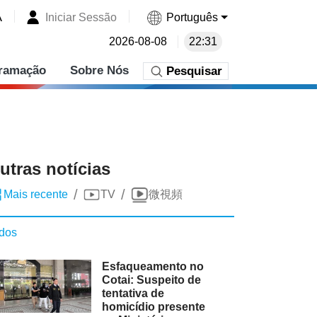
A
Iniciar Sessão
Português
2026-08-08
22:31
ramação
Sobre Nós
Pesquisar
utras notícias
/
/
Mais recente
TV
微視頻
dos
Esfaqueamento no
Cotai: Suspeito de
tentativa de
homicídio presente