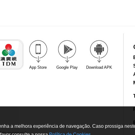
App Store
Google Play
Download APK
tenha a melhora experiência de navegação. Caso prossiga neste w
hts reserved
favor consulte a nossa
Política de Cookies
.