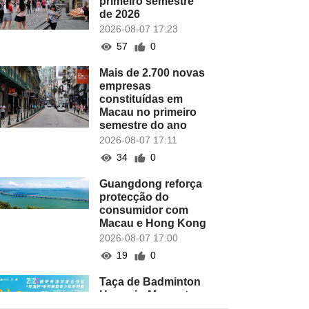
primeiro semestre
de 2026
2026-08-07 17:23
57
0
Mais de 2.700 novas
empresas
constituídas em
Macau no primeiro
semestre do ano
2026-08-07 17:11
34
0
Guangdong reforça
protecção do
consumidor com
Macau e Hong Kong
2026-08-07 17:00
19
0
Taça de Badminton
Hengqin-Macau tem
lugar este domingo