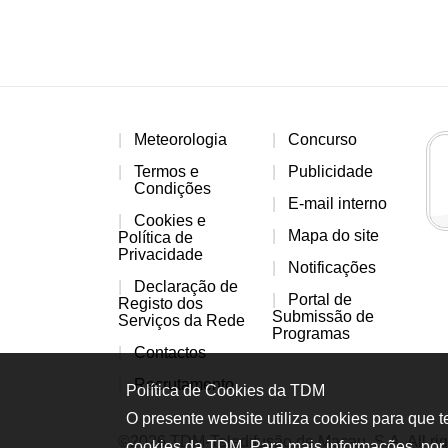
Meteorologia
Concurso
Termos e
Publicidade
Condições
E-mail interno
Cookies e
Mapa do site
Política de
Privacidade
Notificações
Declaração de
Portal de
Registo dos
Submissão de
Serviços da Rede
Programas
Contactos
Recrutamento
Política de Cookies da TDM
O presente website utiliza cookies para que 
©2026 TDM-Teledifusão de Macau, S.A. All rig
cookies da TDM. Para mais informações, por 