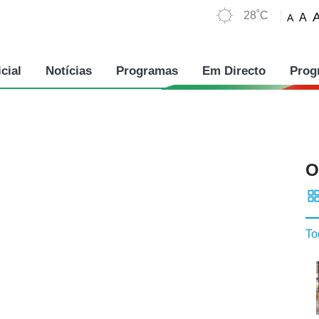
28˚C
A
A
cial
Notícias
Programas
Em Directo
Prog
O
To