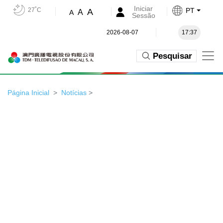
Iniciar
27˚C
PT
A
A
A
Sessão
2026-08-07
17:37
Pesquisar
Página Inicial
Notícias
>