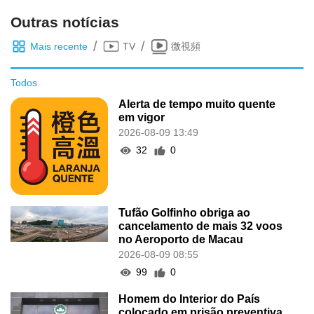
Outras notícias
/
/
Mais recente
TV
微視頻
Todos
Alerta de tempo muito quente
em vigor
2026-08-09 13:49
32
0
Tufão Golfinho obriga ao
cancelamento de mais 32 voos
no Aeroporto de Macau
2026-08-09 08:55
99
0
Homem do Interior do País
colocado em prisão preventiva