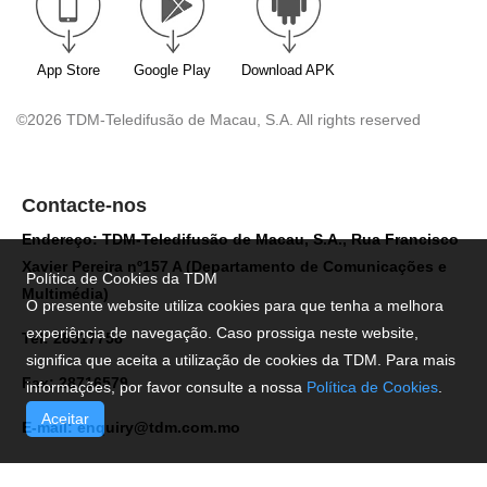
App Store
Google Play
Download APK
©2026 TDM-Teledifusão de Macau, S.A. All rights reserved
Contacte-nos
Endereço: TDM-Teledifusão de Macau, S.A., Rua Francisco
Xavier Pereira nº157 A (Departamento de Comunicações e
Política de Cookies da TDM
Multimédia)
O presente website utiliza cookies para que tenha a melhora
experiência de navegação. Caso prossiga neste website,
Tel: 28517758
significa que aceita a utilização de cookies da TDM. Para mais
Fax: 28716579
informações, por favor consulte a nossa
Política de Cookies
.
Aceitar
E-mail:
enquiry@tdm.com.mo