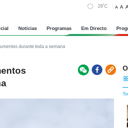
29˚C
A
A
cial
Notícias
Programas
Em Directo
Prog
umentos durante toda a semana
O
entos
na
To