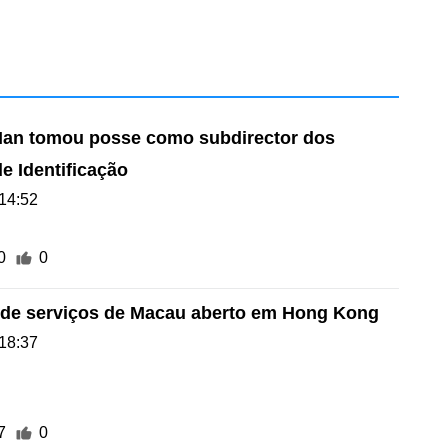
Ian tomou posse como subdirector dos
e Identificação
14:52
0
0
de serviços de Macau aberto em Hong Kong
18:37
7
0