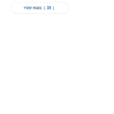
Zona Central quer
+Ver mais（ 38 ）
optimizar percurso
de corrida do Lago
de Sai Van
2026-08-05 18:14
26
0
S. João como
Património
Intangível é desejo
da Associação dos
Macaenses
2026-08-05 16:59
50
0
Associação dos
Macaenses reage
com «satisfação» à
inscrição de
manifestações
como Património
Intangível de Macau