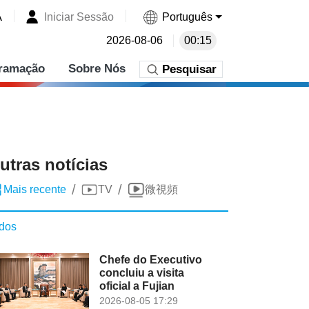
A
Iniciar Sessão
Português
2026-08-06
00:15
ramação
Sobre Nós
Pesquisar
utras notícias
/
/
Mais recente
TV
微視頻
dos
Chefe do Executivo
concluiu a visita
oficial a Fujian
2026-08-05 17:29