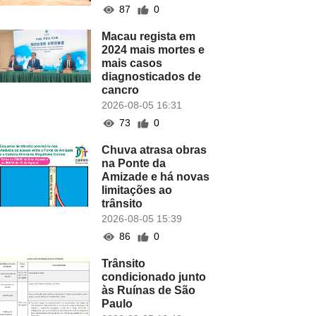
87
0
Macau regista em
2024 mais mortes e
mais casos
diagnosticados de
cancro
2026-08-05 16:31
73
0
Chuva atrasa obras
na Ponte da
Amizade e há novas
limitações ao
trânsito
2026-08-05 15:39
86
0
Trânsito
condicionado junto
às Ruínas de São
Paulo