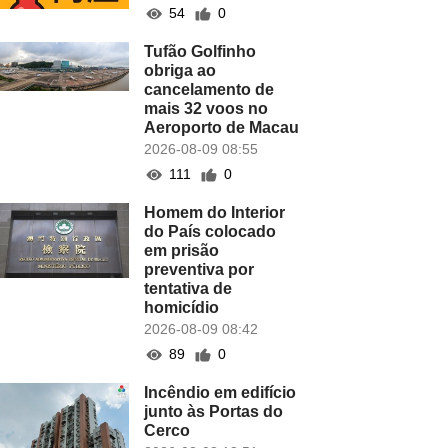
54
0
Tufão Golfinho
obriga ao
cancelamento de
mais 32 voos no
Aeroporto de Macau
2026-08-09 08:55
111
0
Homem do Interior
do País colocado
em prisão
preventiva por
tentativa de
homicídio
2026-08-09 08:42
89
0
Incêndio em edifício
junto às Portas do
Cerco