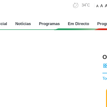
34˚C
A
A
cial
Notícias
Programas
Em Directo
Prog
O
To