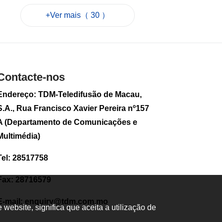
por causa da
+Ver mais（ 30 ）
tempestade
Golfinho
2026-08-08 09:14
363
0
Tufão "Golfinho":
Contacte-nos
Air Macau anuncia
medidas especiais
Endereço: TDM-Teledifusão de Macau,
de isenção de taxas
para voos afectados
S.A., Rua Francisco Xavier Pereira nº157
2026-08-08 08:56
A (Departamento de Comunicações e
41
0
Multimédia)
População de
Tel: 28517758
Macau sobe no
primeiro semestre
de 2026
Fax: 28716579
2026-08-07 17:23
120
0
E-mail:
enquiry@tdm.com.mo
ebsite, significa que aceita a utilização de
Mais de 2.700 novas