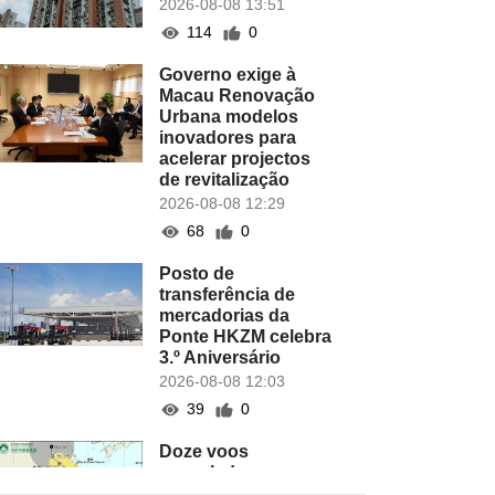
2026-08-08 13:51
114
0
Governo exige à
Macau Renovação
Urbana modelos
inovadores para
acelerar projectos
de revitalização
2026-08-08 12:29
68
0
Posto de
transferência de
mercadorias da
Ponte HKZM celebra
3.º Aniversário
2026-08-08 12:03
39
0
Doze voos
cancelados no
Aeroporto de Macau