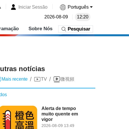
A
Iniciar Sessão
Português
2026-08-09
12:20
ramação
Sobre Nós
Pesquisar
utras notícias
/
/
Mais recente
TV
微視頻
dos
Alerta de tempo
muito quente em
vigor
2026-08-09 13:49