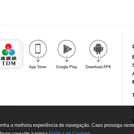
App Store
Google Play
Download APK
tenha a melhora experiência de navegação. Caso prossiga neste w
hts reserved
favor consulte a nossa
Política de Cookies
.