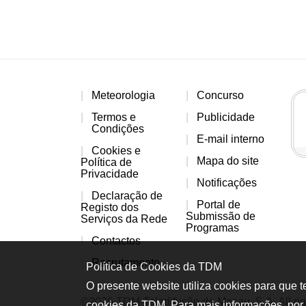
Meteorologia
Concurso
Termos e
Publicidade
Condições
E-mail interno
Cookies e
Mapa do site
Política de
Privacidade
Notificações
Declaração de
Portal de
Registo dos
Submissão de
Serviços da Rede
Programas
Contactos
Recrutamento
Política de Cookies da TDM
O presente website utiliza cookies para que 
©2026 TDM-Teledifusão de Macau, S.A. All rig
cookies da TDM. Para mais informações, por 