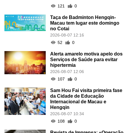
121
0
Taça de Badminton Hengqin-
Macau tem lugar este domingo
no Cotai
2026-08-07 12:16
52
0
Alerta amarelo motiva apelo dos
Serviços de Saúde para evitar
hipertermia
2026-08-07 12:06
107
0
Sam Hou Fai visita primeira fase
da Cidade de Educação
Internacional de Macau e
Hengqin
2026-08-07 10:34
108
0
Revista de Imprensa: «Operação