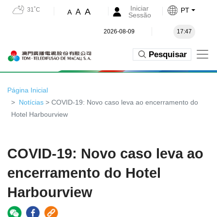
Iniciar
31˚C
PT
A
A
A
Sessão
2026-08-09
17:47
Pesquisar
Página Inicial
Notícias
> COVID-19: Novo caso leva ao encerramento do
Hotel Harbourview
COVID-19: Novo caso leva ao
encerramento do Hotel
Harbourview