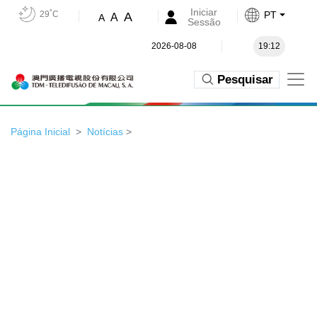
Iniciar
29˚C
PT
A
A
A
Sessão
2026-08-08
19:12
Pesquisar
Página Inicial
Notícias
>