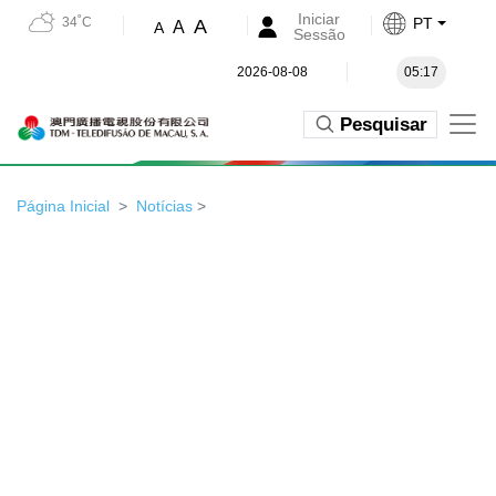
Iniciar
34˚C
PT
A
A
A
Sessão
2026-08-08
05:17
Pesquisar
Página Inicial
Notícias
>