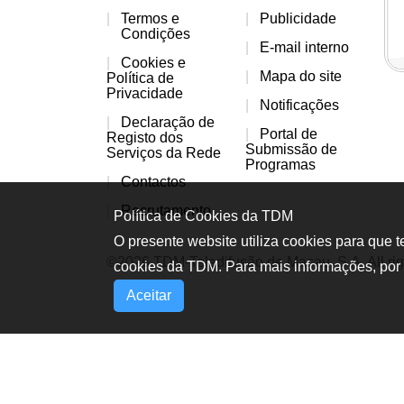
Termos e
Publicidade
Condições
E-mail interno
Cookies e
Mapa do site
Política de
Privacidade
Notificações
Declaração de
Portal de
Registo dos
Submissão de
Serviços da Rede
Programas
Contactos
Recrutamento
Política de Cookies da TDM
O presente website utiliza cookies para que 
©2026 TDM-Teledifusão de Macau, S.A. All rig
cookies da TDM. Para mais informações, por 
Aceitar