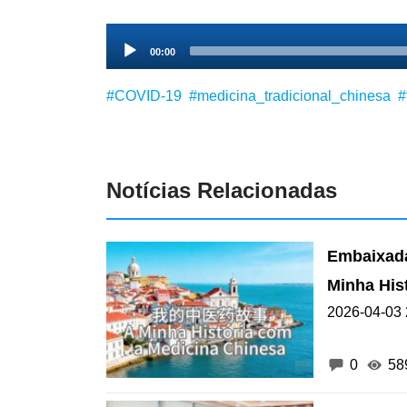
Audio
00:00
Player
#COVID-19
#medicina_tradicional_chinesa
#
Notícias Relacionadas
Embaixada
Minha His
2026-04-03 
0
58