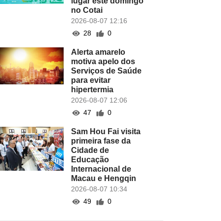
lugar este domingo
no Cotai
2026-08-07 12:16
28
0
Alerta amarelo
motiva apelo dos
Serviços de Saúde
para evitar
hipertermia
2026-08-07 12:06
47
0
Sam Hou Fai visita
primeira fase da
Cidade de
Educação
Internacional de
Macau e Hengqin
2026-08-07 10:34
49
0
Revista de