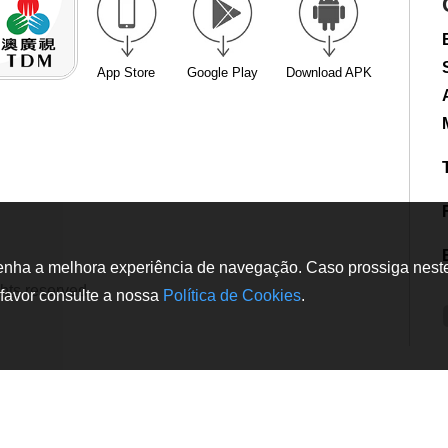
App Store
Google Play
Download APK
tenha a melhora experiência de navegação. Caso prossiga neste w
hts reserved
favor consulte a nossa
Política de Cookies
.