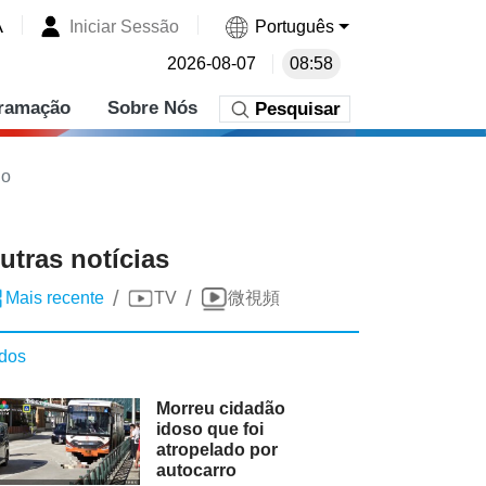
A
Iniciar Sessão
Português
2026-08-07
08:58
ramação
Sobre Nós
Pesquisar
ho
utras notícias
/
/
Mais recente
TV
微視頻
dos
Morreu cidadão
idoso que foi
atropelado por
autocarro