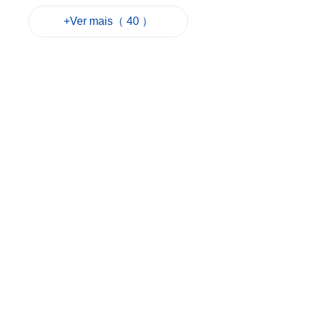
Imprensa:
+Ver mais（ 40 ）
«Operação
Trovoada» e acções
da PJ em destaque
esta manhã
2026-08-07 06:00
20
0
Previsto tempo
quente e com vento
nos próximos dias
2026-08-06 18:42
114
0
Deputados
discutem simplificar
passagem
transfronteiriça de
animais de
estimação
2026-08-06 18:33
81
0