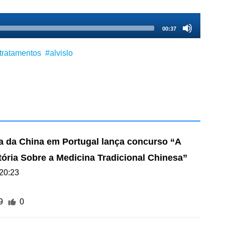
00:37
tratamentos
#alvislo
 da China em Portugal lança concurso “A
tória Sobre a Medicina Tradicional Chinesa”
20:23
9
0