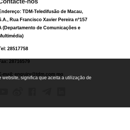
Contacte-nos
112
0
Endereço: TDM-Teledifusão de Macau,
1.ª Comissão
S.A., Rua Francisco Xavier Pereira nº157
Permanente dá luz
verde a reforço
A (Departamento de Comunicações e
financeiro do Fundo
Multimédia)
de Pensões
2026-08-06 17:15
Tel: 28517758
66
0
Dois feridos em
Fax: 28716579
caso de agressões
em hotel do COTAI
E-mail:
enquiry@tdm.com.mo
ebsite, significa que aceita a utilização de
2026-08-06 14:45
133
0
Exposição de Vong
Sek Kuan
inaugurada esta
sexta-feira em
Macau
2026-08-06 14:30