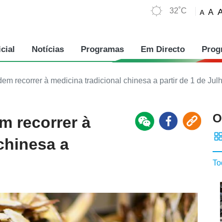
32˚C
A
A
cial
Notícias
Programas
Em Directo
Prog
m recorrer à medicina tradicional chinesa a partir de 1 de Jul
O
m recorrer à
chinesa a
To