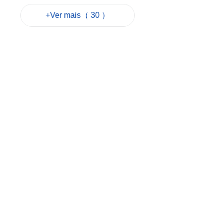
por causa da
+Ver mais（ 30 ）
tempestade
Golfinho
2026-08-08 09:14
362
0
Tufão "Golfinho":
Air Macau anuncia
medidas especiais
de isenção de taxas
para voos afectados
2026-08-08 08:56
41
0
População de
Macau sobe no
primeiro semestre
de 2026
2026-08-07 17:23
119
0
Mais de 2.700 novas