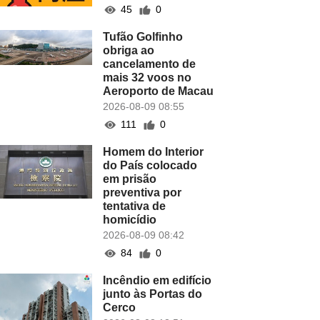
45
0
Tufão Golfinho
obriga ao
cancelamento de
mais 32 voos no
Aeroporto de Macau
2026-08-09 08:55
111
0
Homem do Interior
do País colocado
em prisão
preventiva por
tentativa de
homicídio
2026-08-09 08:42
84
0
Incêndio em edifício
junto às Portas do
Cerco