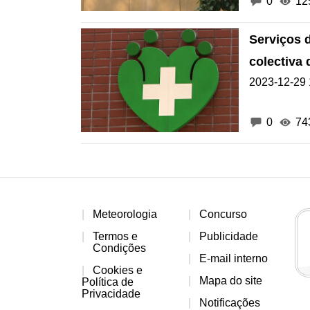
0
12
Serviços 
colectiva
2023-12-29 
Pui Tou
0
74
Meteorologia
Concurso
Termos e
Publicidade
Condições
E-mail interno
Cookies e
Mapa do site
Política de
Privacidade
Notificações