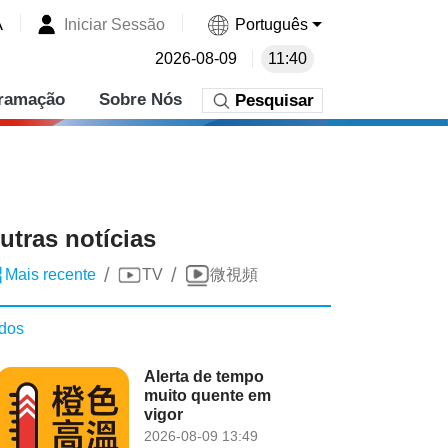
A
Iniciar Sessão
Português
2026-08-09
11:40
ramação
Sobre Nós
Pesquisar
utras notícias
/
/
Mais recente
TV
微視頻
dos
Alerta de tempo
muito quente em
vigor
2026-08-09 13:49