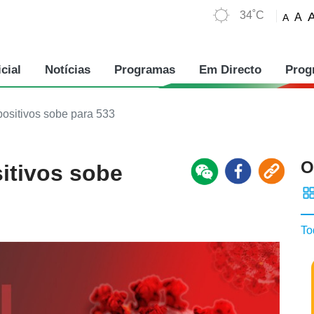
34˚C
A
A
cial
Notícias
Programas
Em Directo
Prog
ositivos sobe para 533
O
itivos sobe
To