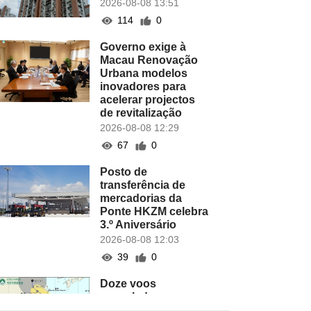
2026-08-08 13:51
114
0
Governo exige à
Macau Renovação
Urbana modelos
inovadores para
acelerar projectos
de revitalização
2026-08-08 12:29
67
0
Posto de
transferência de
mercadorias da
Ponte HKZM celebra
3.º Aniversário
2026-08-08 12:03
39
0
Doze voos
cancelados no
Aeroporto de Macau