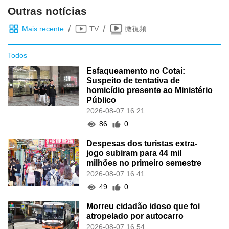
Outras notícias
/
/
Mais recente
TV
微視頻
Todos
Esfaqueamento no Cotai:
Suspeito de tentativa de
homicídio presente ao Ministério
Público
2026-08-07 16:21
86
0
Despesas dos turistas extra-
jogo subiram para 44 mil
milhões no primeiro semestre
2026-08-07 16:41
49
0
Morreu cidadão idoso que foi
atropelado por autocarro
2026-08-07 16:54