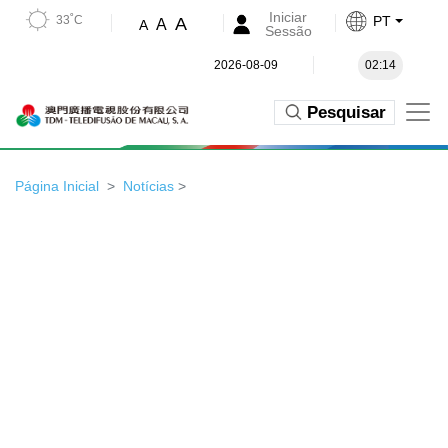
Iniciar
33˚C
PT
A
A
A
Sessão
2026-08-09
02:14
Pesquisar
Página Inicial
Notícias
>