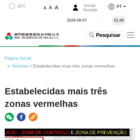
Iniciar
30˚C
PT
A
A
A
Sessão
2026-08-07
01:49
Pesquisar
Página Inicial
Notícias
> Estabelecidas mais três zonas vermelhas
Estabelecidas mais três
zonas vermelhas