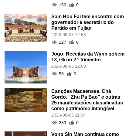
166
0
Sam Hou Fai tem encontro com
governador e secretário do
Partido em Fujian
2026-08-05 12:53
127
0
Jogo: Receitas da Wynn sobem
13,7% no 2.º trimestre
2026-08-05 12:08
53
0
Canções Macaenses, Chá
Gordo, “Zhu Pa Bao” e outras
25 manifestações classificadas
como património intangível
2026-08-05 11:04
283
0
Vong Sin Man continua como