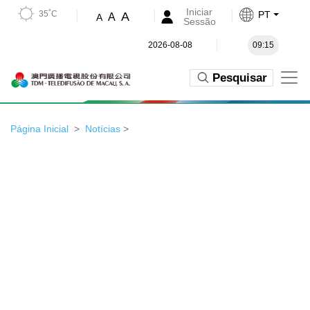
Iniciar
35˚C
PT
A
A
A
Sessão
2026-08-08
09:15
Pesquisar
Página Inicial
Notícias
>