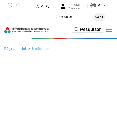
Iniciar
30˚C
PT
A
A
A
Sessão
2026-08-06
03:41
Pesquisar
Página Inicial
Notícias
>