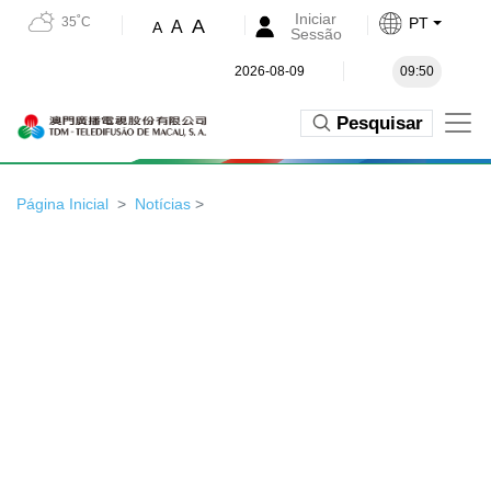
Iniciar
35˚C
PT
A
A
A
Sessão
2026-08-09
09:50
Pesquisar
Página Inicial
Notícias
>