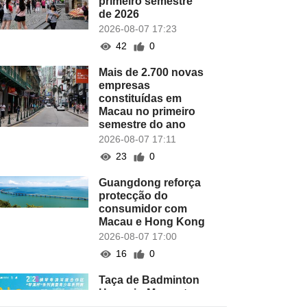
primeiro semestre
de 2026
2026-08-07 17:23
42
0
Mais de 2.700 novas
empresas
constituídas em
Macau no primeiro
semestre do ano
2026-08-07 17:11
23
0
Guangdong reforça
protecção do
consumidor com
Macau e Hong Kong
2026-08-07 17:00
16
0
Taça de Badminton
Hengqin-Macau tem
lugar este domingo