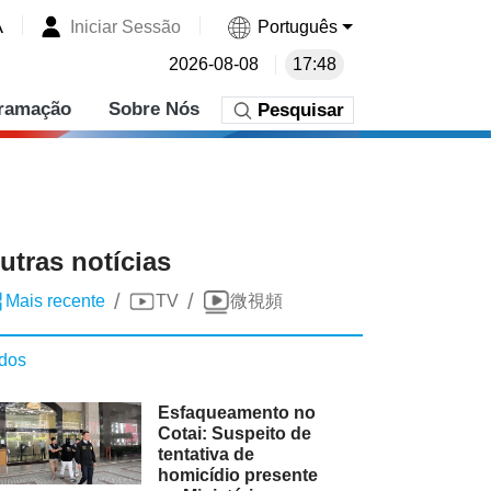
A
Iniciar Sessão
Português
2026-08-08
17:48
ramação
Sobre Nós
Pesquisar
utras notícias
/
/
Mais recente
TV
微視頻
dos
Esfaqueamento no
Cotai: Suspeito de
tentativa de
homicídio presente