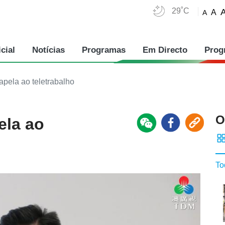
29˚C
A
A
cial
Notícias
Programas
Em Directo
Prog
apela ao teletrabalho
O
ela ao
To