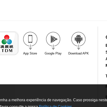
App Store
Google Play
Download APK
tenha a melhora experiência de navegação. Caso prossiga neste w
hts reserved
favor consulte a nossa
Política de Cookies
.