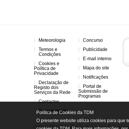
Meteorologia
Concurso
Termos e
Publicidade
Condições
E-mail interno
Cookies e
Mapa do site
Política de
Privacidade
Notificações
Declaração de
Portal de
Registo dos
Submissão de
Serviços da Rede
Programas
Contactos
Recrutamento
Política de Cookies da TDM
O presente website utiliza cookies para que 
©2026 TDM-Teledifusão de Macau, S.A. All rig
cookies da TDM. Para mais informações, por 