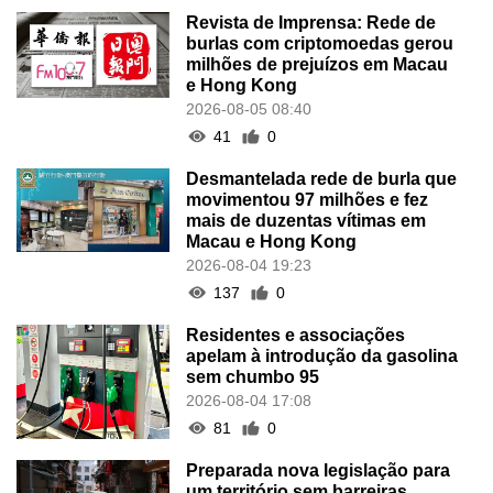
Revista de Imprensa: Rede de
burlas com criptomoedas gerou
milhões de prejuízos em Macau
e Hong Kong
2026-08-05 08:40
41
0
Desmantelada rede de burla que
movimentou 97 milhões e fez
mais de duzentas vítimas em
Macau e Hong Kong
2026-08-04 19:23
137
0
Residentes e associações
apelam à introdução da gasolina
sem chumbo 95
2026-08-04 17:08
81
0
Preparada nova legislação para
um território sem barreiras