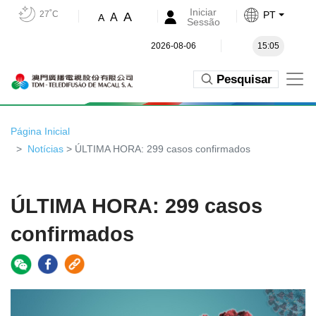
Iniciar
27˚C
PT
A
A
A
Sessão
2026-08-06
15:05
Pesquisar
Página Inicial
Notícias
> ÚLTIMA HORA: 299 casos confirmados
ÚLTIMA HORA: 299 casos
confirmados