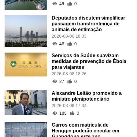
49
0
Deputados discutem simplificar
passagem transfronteiriça de
animais de estimação
2026-08-06 18:33
46
0
Serviços de Saúde suavizam
medidas de prevenção de Ébola
para viajantes
2026-08-06 18:26
27
0
Alexandre Leitão promovido a
ministro plenipotenciário
2026-08-06 17:34
185
0
Carros com matrícula de
Hengqin poderão circular em
Guangdong este ano