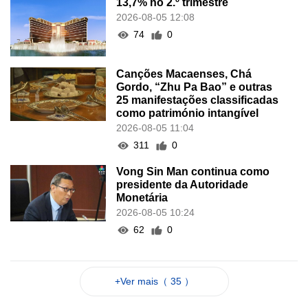
13,7% no 2.º trimestre
2026-08-05 12:08
74
0
Canções Macaenses, Chá
Gordo, “Zhu Pa Bao” e outras
25 manifestações classificadas
como património intangível
2026-08-05 11:04
311
0
Vong Sin Man continua como
presidente da Autoridade
Monetária
2026-08-05 10:24
62
0
+Ver mais（ 35 ）