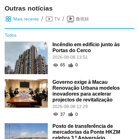
Outras notícias
/
/
Mais recente
TV
微視頻
Todos
Incêndio em edifício junto às
Portas do Cerco
2026-08-08 13:51
65
0
Governo exige à Macau
Renovação Urbana modelos
inovadores para acelerar
projectos de revitalização
2026-08-08 12:29
37
0
Posto de transferência de
mercadorias da Ponte HKZM
celebra 3.º Aniversário