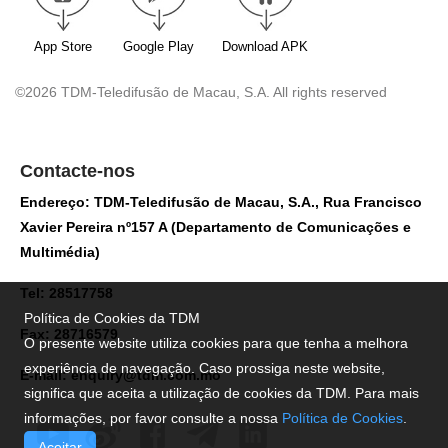
App Store
Google Play
Download APK
©2026 TDM-Teledifusão de Macau, S.A. All rights reserved
Contacte-nos
Endereço: TDM-Teledifusão de Macau, S.A., Rua Francisco
Xavier Pereira nº157 A (Departamento de Comunicações e
Multimédia)
Tel: 28517758
Política de Cookies da TDM
Fax: 28716579
O presente website utiliza cookies para que tenha a melhora
experiência de navegação. Caso prossiga neste website,
E-mail:
enquiry@tdm.com.mo
significa que aceita a utilização de cookies da TDM. Para mais
informações, por favor consulte a nossa
Política de Cookies
.
Aceitar