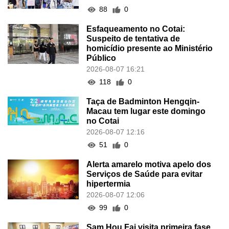
88
0
Esfaqueamento no Cotai:
Suspeito de tentativa de
homicídio presente ao Ministério
Público
2026-08-07 16:21
118
0
Taça de Badminton Hengqin-
Macau tem lugar este domingo
no Cotai
2026-08-07 12:16
51
0
Alerta amarelo motiva apelo dos
Serviços de Saúde para evitar
hipertermia
2026-08-07 12:06
99
0
Sam Hou Fai visita primeira fase