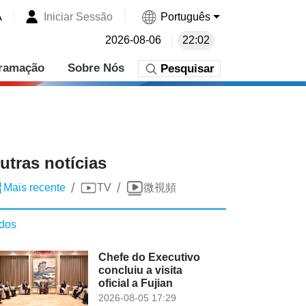
A
Iniciar Sessão
Português
2026-08-06
22:02
ramação
Sobre Nós
Pesquisar
utras notícias
/
/
Mais recente
TV
微視頻
dos
Chefe do Executivo
concluiu a visita
oficial a Fujian
2026-08-05 17:29