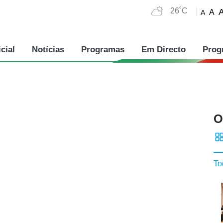
26˚C
A
A
cial
Notícias
Programas
Em Directo
Prog
O
To