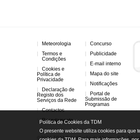
Meteorologia
Concurso
Termos e
Publicidade
Condições
E-mail interno
Cookies e
Mapa do site
Política de
Privacidade
Notificações
Declaração de
Portal de
Registo dos
Submissão de
Serviços da Rede
Programas
Contactos
Recrutamento
Política de Cookies da TDM
O presente website utiliza cookies para que 
©2026 TDM-Teledifusão de Macau, S.A. All rig
cookies da TDM. Para mais informações, por 