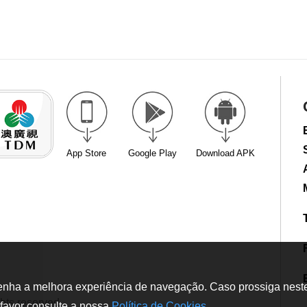
App Store
Google Play
Download APK
tenha a melhora experiência de navegação. Caso prossiga neste w
hts reserved
favor consulte a nossa
Política de Cookies
.