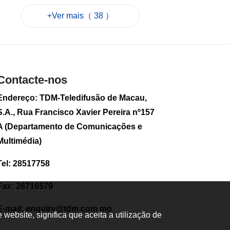
Zona Central quer
+Ver mais（ 38 ）
optimizar percurso
de corrida do Lago
de Sai Van
2026-08-05 18:14
24
0
Contacte-nos
S. João como
Património
Endereço: TDM-Teledifusão de Macau,
Intangível é desejo
da Associação dos
S.A., Rua Francisco Xavier Pereira nº157
Macaenses
A (Departamento de Comunicações e
2026-08-05 16:59
Multimédia)
46
0
Tel: 28517758
Associação dos
Macaenses reage
com «satisfação» à
Fax: 28716579
inscrição de
manifestações
E-mail:
enquiry@tdm.com.mo
como Património
ebsite, significa que aceita a utilização de
Intangível de Macau