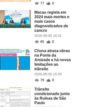
77
0
Macau regista em
2024 mais mortes e
mais casos
diagnosticados de
cancro
2026-08-05 16:31
65
0
Chuva atrasa obras
na Ponte da
Amizade e há novas
limitações ao
trânsito
2026-08-05 15:39
79
0
Trânsito
condicionado junto
às Ruínas de São
Paulo