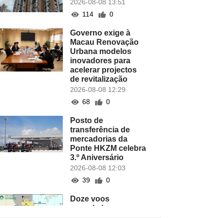
2026-08-08 13:51
114
0
Governo exige à
Macau Renovação
Urbana modelos
inovadores para
acelerar projectos
de revitalização
2026-08-08 12:29
68
0
Posto de
transferência de
mercadorias da
Ponte HKZM celebra
3.º Aniversário
2026-08-08 12:03
39
0
Doze voos
cancelados no
Aeroporto de Macau