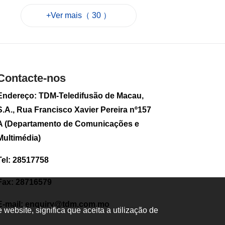
por causa da
+Ver mais（ 30 ）
tempestade
Golfinho
2026-08-08 09:14
363
0
Tufão "Golfinho":
Contacte-nos
Air Macau anuncia
medidas especiais
Endereço: TDM-Teledifusão de Macau,
de isenção de taxas
para voos afectados
S.A., Rua Francisco Xavier Pereira nº157
2026-08-08 08:56
A (Departamento de Comunicações e
41
0
Multimédia)
População de
Tel: 28517758
Macau sobe no
primeiro semestre
de 2026
Fax: 28716579
2026-08-07 17:23
121
0
E-mail:
enquiry@tdm.com.mo
ebsite, significa que aceita a utilização de
Mais de 2.700 novas