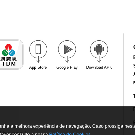
App Store
Google Play
Download APK
tenha a melhora experiência de navegação. Caso prossiga neste w
hts reserved
favor consulte a nossa
Política de Cookies
.