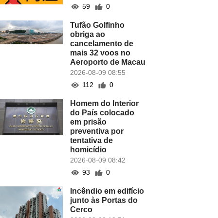
59
0
Tufão Golfinho
obriga ao
cancelamento de
mais 32 voos no
Aeroporto de Macau
2026-08-09 08:55
112
0
Homem do Interior
do País colocado
em prisão
preventiva por
tentativa de
homicídio
2026-08-09 08:42
93
0
Incêndio em edifício
junto às Portas do
Cerco