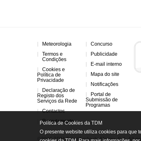
Meteorologia
Concurso
Termos e
Publicidade
Condições
E-mail interno
Cookies e
Mapa do site
Política de
Privacidade
Notificações
Declaração de
Portal de
Registo dos
Submissão de
Serviços da Rede
Programas
Contactos
Recrutamento
Política de Cookies da TDM
O presente website utiliza cookies para que 
©2026 TDM-Teledifusão de Macau, S.A. All rig
cookies da TDM. Para mais informações, por 