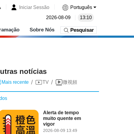
A
Iniciar Sessão
Português
2026-08-09
13:10
ramação
Sobre Nós
Pesquisar
utras notícias
/
/
Mais recente
TV
微視頻
dos
Alerta de tempo
muito quente em
vigor
2026-08-09 13:49