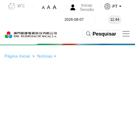
Iniciar
30˚C
PT
A
A
A
Sessão
2026-08-07
11:44
Pesquisar
Página Inicial
Notícias
>