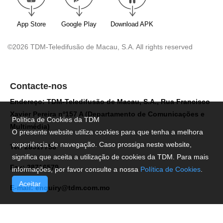
App Store
Google Play
Download APK
©2026 TDM-Teledifusão de Macau, S.A. All rights reserved
Contacte-nos
Endereço: TDM-Teledifusão de Macau, S.A., Rua Francisco
Xavier Pereira nº157 A (Departamento de Comunicações e
Política de Cookies da TDM
Multimédia)
O presente website utiliza cookies para que tenha a melhora
experiência de navegação. Caso prossiga neste website,
Tel: 28517758
significa que aceita a utilização de cookies da TDM. Para mais
Fax: 28716579
informações, por favor consulte a nossa
Política de Cookies
.
Aceitar
E-mail:
enquiry@tdm.com.mo