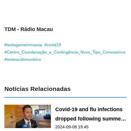
TDM - Rádio Macau
#testagememmassa
#covid19
#Centro_Coordenação_e_Contingência_Novo_Tipo_Coronavírus
#testeacidonucleico
Notícias Relacionadas
Covid-19 and flu infections
dropped following summer
2024-09-08 19:45
peak