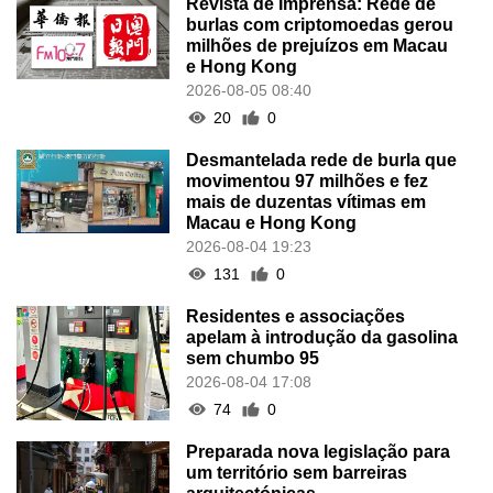
Revista de Imprensa: Rede de
burlas com criptomoedas gerou
milhões de prejuízos em Macau
e Hong Kong
2026-08-05 08:40
20
0
Desmantelada rede de burla que
movimentou 97 milhões e fez
mais de duzentas vítimas em
Macau e Hong Kong
2026-08-04 19:23
131
0
Residentes e associações
apelam à introdução da gasolina
sem chumbo 95
2026-08-04 17:08
74
0
Preparada nova legislação para
um território sem barreiras