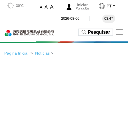
Iniciar
30˚C
PT
A
A
A
Sessão
2026-08-06
03:47
Pesquisar
Página Inicial
Notícias
>