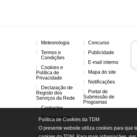
Meteorologia
Concurso
Termos e
Publicidade
Condições
E-mail interno
Cookies e
Mapa do site
Política de
Privacidade
Notificações
Declaração de
Portal de
Registo dos
Submissão de
Serviços da Rede
Programas
Contactos
Recrutamento
Política de Cookies da TDM
O presente website utiliza cookies para que 
©2026 TDM-Teledifusão de Macau, S.A. All rig
cookies da TDM. Para mais informações, por 