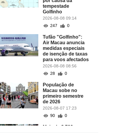
por causa da
tempestade
Golfinho
2026-08-08 09:14
247
0
Tufão "Golfinho":
Air Macau anuncia
medidas especiais
de isenção de taxas
para voos afectados
2026-08-08 08:56
28
0
População de
Macau sobe no
primeiro semestre
de 2026
2026-08-07 17:23
90
0
Mais de 2.700 novas
empresas