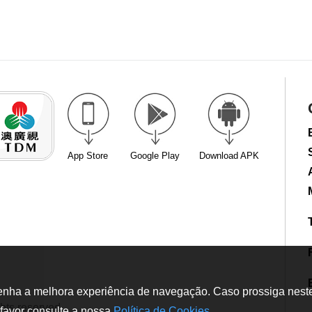
App Store
Google Play
Download APK
tenha a melhora experiência de navegação. Caso prossiga neste w
hts reserved
favor consulte a nossa
Política de Cookies
.