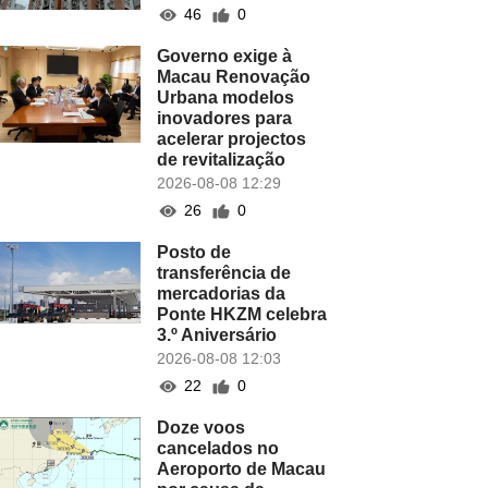
46
0
Governo exige à
Macau Renovação
Urbana modelos
inovadores para
acelerar projectos
de revitalização
2026-08-08 12:29
26
0
Posto de
transferência de
mercadorias da
Ponte HKZM celebra
3.º Aniversário
2026-08-08 12:03
22
0
Doze voos
cancelados no
Aeroporto de Macau