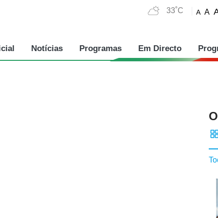
33˚C
A
A
cial
Notícias
Programas
Em Directo
Prog
O
To