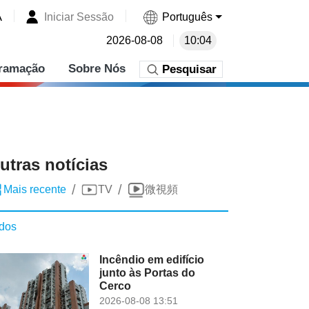
A
Iniciar Sessão
Português
2026-08-08
10:04
ramação
Sobre Nós
Pesquisar
utras notícias
/
/
Mais recente
TV
微視頻
dos
Incêndio em edifício
junto às Portas do
Cerco
2026-08-08 13:51