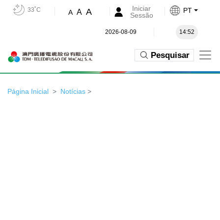
Iniciar
33˚C
PT
A
A
A
Sessão
2026-08-09
14:52
Pesquisar
Página Inicial
Notícias
>