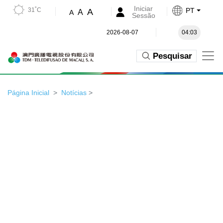
Iniciar
31˚C
PT
A
A
A
Sessão
2026-08-07
04:03
Pesquisar
Página Inicial
Notícias
>