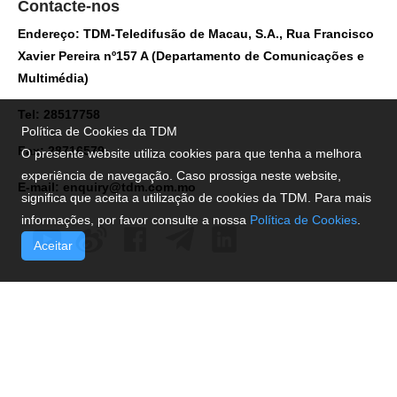
Contacte-nos
Endereço: TDM-Teledifusão de Macau, S.A., Rua Francisco
Xavier Pereira nº157 A (Departamento de Comunicações e
Multimédia)
Tel: 28517758
Política de Cookies da TDM
Fax: 28716579
O presente website utiliza cookies para que tenha a melhora
experiência de navegação. Caso prossiga neste website,
E-mail:
enquiry@tdm.com.mo
significa que aceita a utilização de cookies da TDM. Para mais
informações, por favor consulte a nossa
Política de Cookies
.
Aceitar