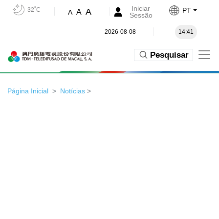
Iniciar
32˚C
PT
A
A
A
Sessão
2026-08-08
14:41
Pesquisar
Página Inicial
Notícias
>