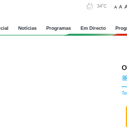
34˚C
A
A
cial
Notícias
Programas
Em Directo
Prog
O
To