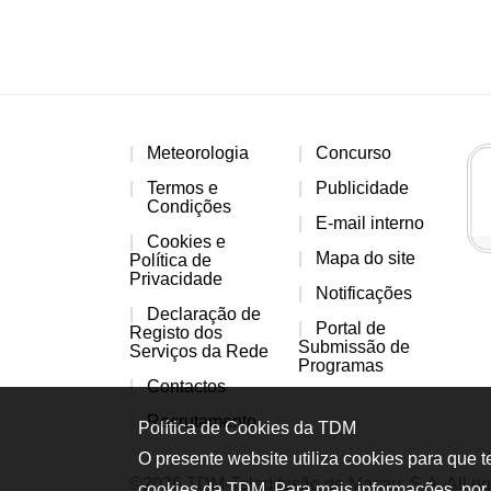
Meteorologia
Concurso
Termos e
Publicidade
Condições
E-mail interno
Cookies e
Mapa do site
Política de
Privacidade
Notificações
Declaração de
Portal de
Registo dos
Submissão de
Serviços da Rede
Programas
Contactos
Recrutamento
Política de Cookies da TDM
O presente website utiliza cookies para que 
©2026 TDM-Teledifusão de Macau, S.A. All rig
cookies da TDM. Para mais informações, por 