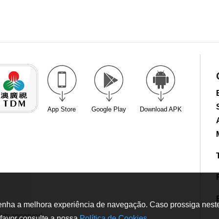
App Store
Google Play
Download APK
tenha a melhora experiência de navegação. Caso prossiga neste w
hts reserved
favor consulte a nossa
Política de Cookies
.