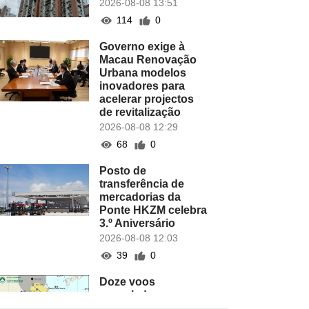
2026-08-08 13:51
114
0
Governo exige à
Macau Renovação
Urbana modelos
inovadores para
acelerar projectos
de revitalização
2026-08-08 12:29
68
0
Posto de
transferência de
mercadorias da
Ponte HKZM celebra
3.º Aniversário
2026-08-08 12:03
39
0
Doze voos
cancelados no
Aeroporto de Macau