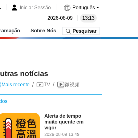
A
Iniciar Sessão
Português
2026-08-09
13:13
ramação
Sobre Nós
Pesquisar
utras notícias
/
/
Mais recente
TV
微視頻
dos
Alerta de tempo
muito quente em
vigor
2026-08-09 13:49