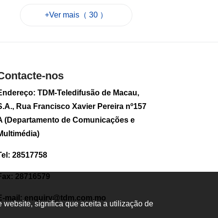
por causa da
+Ver mais（ 30 ）
tempestade
Golfinho
2026-08-08 09:14
363
0
Tufão "Golfinho":
Contacte-nos
Air Macau anuncia
medidas especiais
Endereço: TDM-Teledifusão de Macau,
de isenção de taxas
para voos afectados
S.A., Rua Francisco Xavier Pereira nº157
2026-08-08 08:56
A (Departamento de Comunicações e
41
0
Multimédia)
População de
Tel: 28517758
Macau sobe no
primeiro semestre
de 2026
Fax: 28716579
2026-08-07 17:23
121
0
E-mail:
enquiry@tdm.com.mo
ebsite, significa que aceita a utilização de
Mais de 2.700 novas