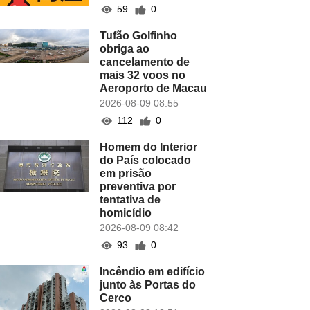
59
0
Tufão Golfinho
obriga ao
cancelamento de
mais 32 voos no
Aeroporto de Macau
2026-08-09 08:55
112
0
Homem do Interior
do País colocado
em prisão
preventiva por
tentativa de
homicídio
2026-08-09 08:42
93
0
Incêndio em edifício
junto às Portas do
Cerco